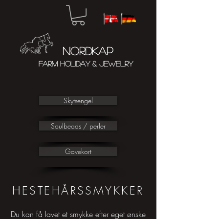
N
ORDKAP
FARM HOLIDAY & JEWELRY
Skytsengel
Soulbeads / perler
Gavekort
HESTEHÅRSSMYKKER
Du kan få lavet et smykke efter eget ønske