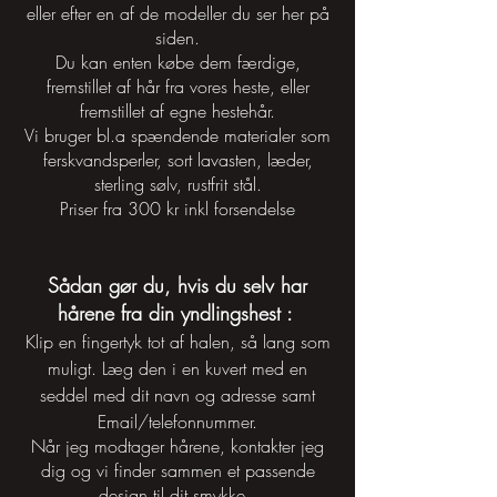
eller efter en af de modeller du ser her på
siden.
Du kan enten købe dem færdige,
fremstillet af hår fra vores heste, eller
fremstillet af egne hestehår.
Vi bruger bl.a spændende materialer som
ferskvandsperler, sort lavasten, læder,
sterling sølv, rustfrit stål.
Priser fra 300 kr inkl forsendelse
Sådan gør du, hvis du selv har
hårene fra din yndlingshest :
Klip en fingertyk tot af halen, så lang som
muligt. Læg den i en kuvert med en
seddel med dit navn og adresse samt
Email/telefonnummer.
Når jeg modtager hårene, kontakter jeg
dig og vi finder sammen et passende
design til dit smykke .