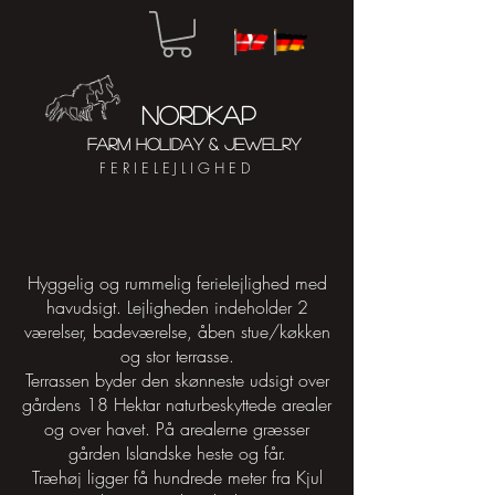
N
ORDKAP
FARM HOLIDAY & JEWELRY
FERIELEJLIGHED
Hyggelig og rummelig ferielejlighed med
havudsigt. Lejligheden indeholder 2
værelser, badeværelse, åben stue/køkken
og stor terrasse.
Terrassen byder den skønneste udsigt over
gårdens 18 Hektar naturbeskyttede arealer
og over havet. På arealerne græsser
gården Islandske heste og får.
Træhøj ligger få hundrede meter fra Kjul