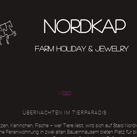
N
ORDKAP
FARM HOLIDAY & JEWELRY
VIDEO
ÜBERNACHTEN IM TIERPARADIS
zen, Kaninchen, Fische – wer Tiere liebt, wird sich auf Stald Nor
e Ferienwohnung in zwei alten Bauernhäusern bieten Platz für bi