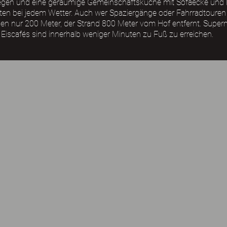
liegen und eine geräumige Gemeinschaftsküche mit Sofaecke und 
n bei jedem Wetter. Auch wer Spaziergänge oder Fahrradtouren lie
en nur 200 Meter, der Strand 800 Meter vom Hof entfernt. Super
Eiscafés sind innerhalb weniger Minuten zu Fuß zu erreichen.